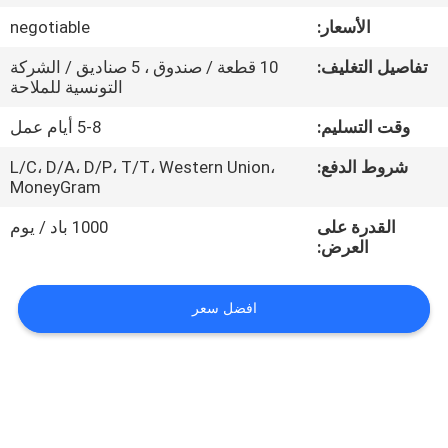
الأسعار:
negotiable
مراقبة
تفاصيل التغليف:
10 قطعة / صندوق ، 5 صناديق / الشركة
الجودة
التونسية للملاحة
وقت التسليم:
5-8 أيام عمل
اتصل
شروط الدفع:
L/C، D/A، D/P، T/T، Western Union،
بنا
MoneyGram
القدرة على
1000 باد / يوم
أخبار
العرض:
اطلب
افضل سعر
اقتباس
خريطة
الموقع