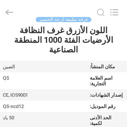
Suzhou
Qiangsheng
Clean
Technology
Co.,Ltd.
غرفة نظيفة لزجة الحصير
All
Rights
Reserved.
اللون الأزرق غرف النظافة
الصفحة
الأرضيات الفئة 1000 المنطقة
الرئيسية
الصناعية
منتجات
مكان المنشأ:
الصين
معلومات
اسم العلامة
QS
عنا
التجارية:
إصدار الشهادات:
CE, IOS9001
جولة
رقم الموديل:
QS-ncd12
في
الحد الأدنى
50 باد
المعمل
لكمية: