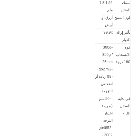
سمك
1.55 ‬1.8
المنتج
ملم
لون المنتج
أزرق أو
أبيض
تأثير إزالة
99.9٪
الغبار
قوة
300g-
الانسحاب
350g /
180 درجة
25mm
(gb2792-
98) زيادة أو
انخفاض
اللزوجة
في بداية
> 50 ملم
السائل
(طريقة
اللزج
اختبار
اللزجة
gb4852-
2002 ،