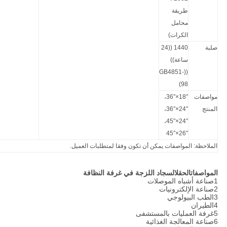
طريقة
محامل
الكرات)
صلبة
1440 ((24
ساعة))
((GB4851-
98)
مواصفات
18′′×36′′،
المنتج
24′′×36′′،
24′′×45′′،
26′′×45′′
الملاحظة: المواصفات يمكن أن تكون وفقا لمتطلبات العميل.
المواصفات
الحقل
السجاد اللزجة في غرفة النظافة
1صناعة أشباه الموصلات
2صناعة الإلكترونيات
3الطب البيولوجي
4الطيران
5غرفة العمليات بالمستشفى
6صناعة المعالجة الغذائية