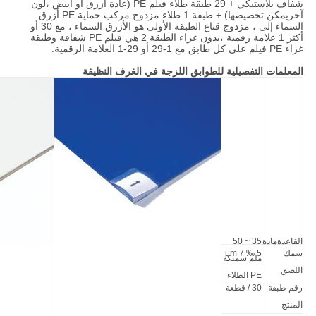
شفاف بلاستيكي + 29 طبقة طلاء فيلم PE (عادة أزرق أو أبيض ،
لون
آخر
يمكن تخصيصها) + طبقة 1 طلاء مزدوج مركب حماية PE أزرق
السماء إلى ، مزدوج قناع الطبقة الأولى هو الأزرق السماء ، مع 30 أو
أكثر 1 علامة رقمية ،بدون غراء الطبقة 2 هي فيلم PE شفافة وطبقة
غراء PE فيلم على كل طابق مع 1-29 أو 29-1 العلامة الرقمية.
المعلمات التفصيلية للطوابق اللزجة في الغرف النظيفة
القاعدة
مادة
35 ~ 50
سمك
5 ‰ 7 μm
ملم سميكة
اللصق
PE الطلاء
رقم طبقة
30 / قطعة
المنتج