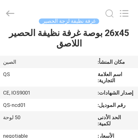
Suzhou
Qiangsheng
Clean
Technology
Co.,Ltd.
غرفة نظيفة لزجة الحصير
All
Rights
Reserved.
26x45 بوصة غرفة نظيفة الحصير
الصفحة
اللاصق
الرئيسية
منتجات
مكان المنشأ:
الصين
اسم العلامة
QS
معلومات
التجارية:
عنا
إصدار الشهادات:
CE, IOS9001
رقم الموديل:
QS-ncd01
جولة
الحد الأدنى
50 لوحة
في
لكمية:
المعمل
الأسعار:
negotiable