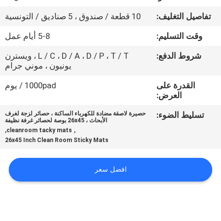
تفاصيل التغليف:
10 قطعة / صندوق ، 5 صناديق / التونسية
مراقبة
وقت التسليم:
5-8 أيام عمل
الجودة
شروط الدفع:
L / C ، D / A ، D / P ، T / T ، ويسترن
يونيون ، موني جرام
اتصل
القدرة على
1000pad / يوم
بنا
العرض:
تسليط الضوء:
حصيرة لاصقة مضادة للكهرباء الساكنة ، حصائر لزجة لغرف
أخبار
الأبحاث ، 26x45 بوصة لحصائر غرفة نظيفة
,
,
cleanroom tacky mats
26x45 Inch Clean Room Sticky Mats
اطلب
اقتباس
افضل سعر
خريطة
الموقع