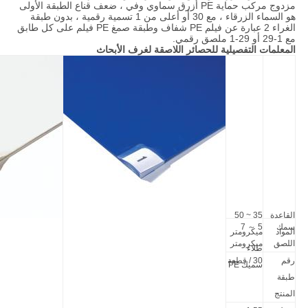
مزدوج مركب حماية PE أزرق سماوي وفي ، ضعف قناع الطبقة الأولى
هو السماء الزرقاء ، مع 30 أو أعلى من 1 تسمية رقمية ، بدون طبقة
الغراء 2 عبارة عن فيلم PE شفاف وطبقة صمغ PE فيلم على كل طابق
مع 1-29 أو 29-1 ملصق رقمي.
المعلمات التفصيلية للحصائر اللاصقة لغرف الأبحاث
القاعدة
35 ~ 50
سمك
5 ～ 7
المواد
ميكرومتر
اللصق
ميكرومتر
طلاء
رقم
30 / قطعة
سميك PE
طبقة
المنتج