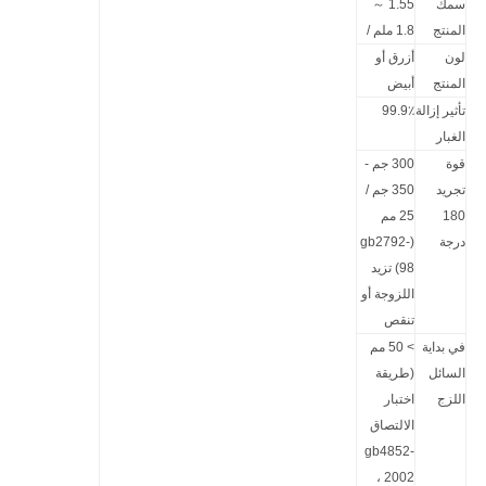
سمك
1.55 ～
المنتج
1.8 ملم /
لون
أزرق أو
المنتج
أبيض
تأثير إزالة
99.9٪
الغبار
قوة
300 جم -
تجريد
350 جم /
180
25 مم
درجة
(gb2792-
98) تزيد
اللزوجة أو
تنقص
في بداية
> 50 مم
السائل
(طريقة
اللزج
اختبار
الالتصاق
gb4852-
2002 ،