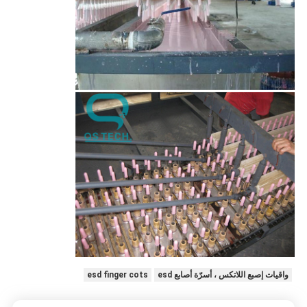
واقيات إصبع اللاتكس ، أسرّة أصابع esd
esd finger cots