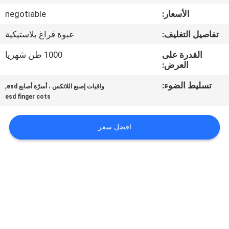
الأسعار:
negotiable
مراقبة
تفاصيل التغليف:
عبوة فراغ بلاستيكية
الجودة
القدرة على
1000 طن شهريا
العرض:
اتصل
تسليط الضوء:
,
واقيات إصبع اللاتكس ، أسرّة أصابع esd
بنا
esd finger cots
أخبار
افضل سعر
اطلب
اقتباس
خريطة
الموقع