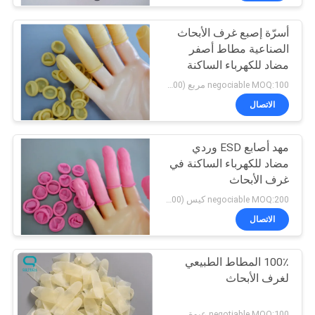
أسرّة إصبع غرف الأبحاث
الصناعية مطاط أصفر
مضاد للكهرباء الساكنة
negociable MOQ:100 مربع (100 / بوكس)
الاتصال
مهد أصابع ESD وردي
مضاد للكهرباء الساكنة في
غرف الأبحاث
negociable MOQ:200 كيس (500 جم / كيس)
الاتصال
100٪ المطاط الطبيعي
لغرف الأبحاث
negotiable MOQ:100 عبوة