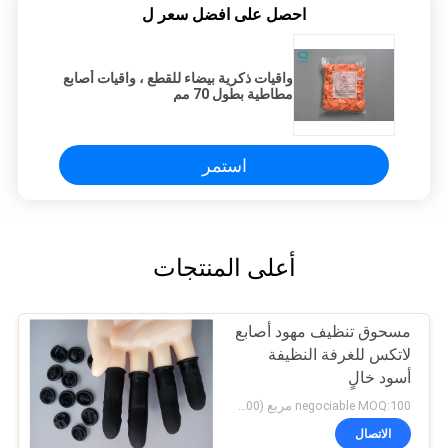
احصل على افضل سعر ل
واقيات ذكرية بيضاء للقطع ، واقيات أصابع
مطاطية بطول 70 مم
استمر
أعلى المنتجات
مسحوق تنظيف مهود أصابع
لاتكس للغرفة النظيفة
أسود خالٍ
negociable MOQ:100 مربع (100 / بوكس)
الاتصال