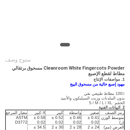
PRIVACY
POLICY
منتوج وصف
Cleanroom White Fingercots Powder مسحوق برتقالي
مطاط لقطع الإصبع
1. مواصفات الإنتاج
مهود إصبع خالية من مسحوق البيج
100٪ مطاط طبيعي نقي
بدون الملدنات وزيت السيليكون والأميد
الحجم: S / M / L / XL
2. البيانات الفنية
رمز الصنف
صغير
واسطة
كبير
X-كبير
معيار المرجع
متوسط ​​الوزن
0.41 ±
0.46 ±
0.52 ±
0.58 ±
ASTM
(ز)
0.02
0.02
0.02
0.02
D3772
العرض (مم)
24 ± 2
28 ± 2
30 ± 2
34.5 ±