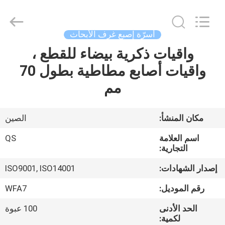
Suzhou
Qiangsheng
Clean
Technology
Co.,Ltd.
أسرّة إصبع غرف الأبحاث
All
Rights
Reserved.
واقيات ذكرية بيضاء للقطع ،
الصفحة
واقيات أصابع مطاطية بطول 70
الرئيسية
مم
منتجات
مكان المنشأ:
الصين
معلومات
اسم العلامة
QS
عنا
التجارية:
إصدار الشهادات:
ISO9001, ISO14001
جولة
رقم الموديل:
WFA7
في
الحد الأدنى
100 عبوة
المعمل
لكمية: