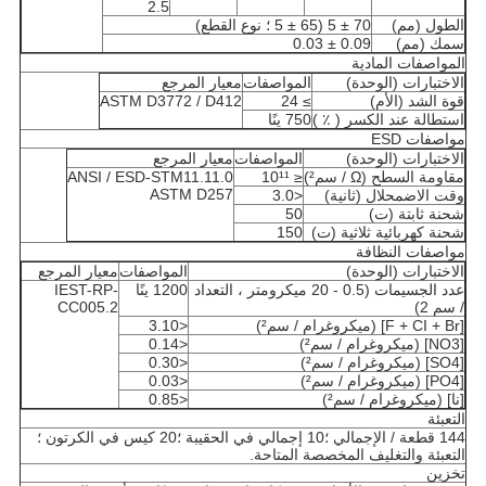
2.5
الطول (مم)
70 ± 5 (65 ± 5 ؛ نوع القطع)
سمك (مم)
0.09 ± 0.03
المواصفات المادية
الاختبارات (الوحدة)
المواصفات
معيار المرجع
قوة الشد (الأم)
≥ 24
ASTM D3772 / D412
استطالة عند الكسر ( ٪ )
750 ينًا
مواصفات ESD
الاختبارات (الوحدة)
المواصفات
معيار المرجع
مقاومة السطح (Ω / سم²)
≤ 10¹¹
ANSI / ESD-STM11.11.0
ASTM D257
وقت الاضمحلال (ثانية)
<3.0
شحنة ثابتة (ت)
50
شحنة كهربائية ثلاثية (ت)
150
مواصفات النظافة
الاختبارات (الوحدة)
المواصفات
معيار المرجع
عدد الجسيمات (0.5 - 20 ميكرومتر ، التعداد
1200 ينًا
IEST-RP-
/ سم 2)
CC005.2
[F + CI + Br] (ميكروغرام / سم²)
<3.10
[NO3] (ميكروغرام / سم²)
<0.14
[SO4] (ميكروغرام / سم²)
<0.30
[PO4] (ميكروغرام / سم²)
<0.03
[نا] (ميكروغرام / سم²)
<0.85
التعبئة
144 قطعة / الإجمالي ؛10 إجمالي في الحقيبة ؛20 كيس في الكرتون ؛
التعبئة والتغليف المخصصة المتاحة.
تخزين