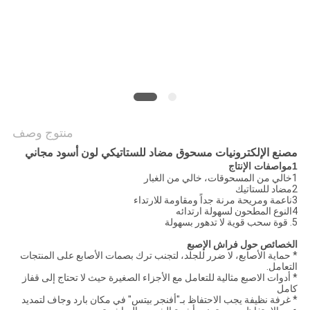
PRIVACY
POLICY
منتوج وصف
مصنع الإلكترونيات مسحوق مضاد للستاتيكي لون أسود مجاني
1مواصفات الإنتاج
1خالي من المسحوقات، خالي من الغبار
2مضاد للستاتيك
3ناعمة ومريحة مرنة جداً ومقاومة للارتداء
4النوع المطحون لسهولة ارتدائه
5. قوة سحب قوية لا تدهور بسهولة
الخصائص حول فراش الإصبع
* حماية الأصابع، لا ضرر للجلد، لتجنب ترك بصمات الأصابع على المنتجات
التعامل.
* أدوات الاصبع مثالية للتعامل مع الأجزاء الصغيرة حيث لا تحتاج إلى قفاز
كامل
* غرفة نظيفة يجب الاحتفاظ بـ"أفنجر بيتس" في مكان بارد وجاف لتمديد