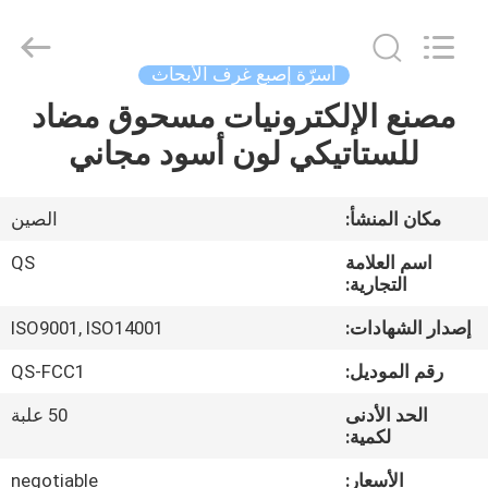
Suzhou
Qiangsheng
Clean
Technology
Co.,Ltd.
أسرّة إصبع غرف الأبحاث
All
Rights
Reserved.
مصنع الإلكترونيات مسحوق مضاد
الصفحة
للستاتيكي لون أسود مجاني
الرئيسية
منتجات
مكان المنشأ:
الصين
اسم العلامة
QS
معلومات
التجارية:
عنا
إصدار الشهادات:
ISO9001, ISO14001
رقم الموديل:
QS-FCC1
جولة
الحد الأدنى
50 علبة
في
لكمية:
المعمل
الأسعار:
negotiable