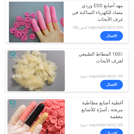
مهد أصابع ESD وردي
مضاد للكهرباء الساكنة في
غرف الأبحاث
negociable MOQ:200 كيس (500 جم / كيس)
الاتصال
100٪ المطاط الطبيعي
لغرف الأبحاث
negotiable MOQ:100 عبوة
الاتصال
أغطية أصابع مطاطية
مريحة ، أسرّة للأصابع
معقمة
negotiable MOQ:100 عبوة
الاتصال