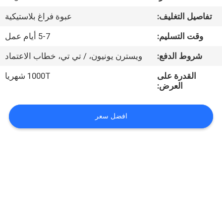
تفاصيل التغليف:
عبوة فراغ بلاستيكية
مراقبة
وقت التسليم:
5-7 أيام عمل
الجودة
شروط الدفع:
ويسترن يونيون، / تي تي، خطاب الاعتماد
اتصل
القدرة على
1000T شهريا
العرض:
بنا
افضل سعر
أخبار
اطلب
اقتباس
خريطة
الموقع