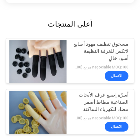
أعلى المنتجات
مسحوق تنظيف مهود أصابع
لاتكس للغرفة النظيفة
أسود خالٍ
negociable MOQ:100 مربع (100 / بوكس)
الاتصال
أسرّة إصبع غرف الأبحاث
الصناعية مطاط أصفر
مضاد للكهرباء الساكنة
negociable MOQ:100 مربع (100 / بوكس)
الاتصال