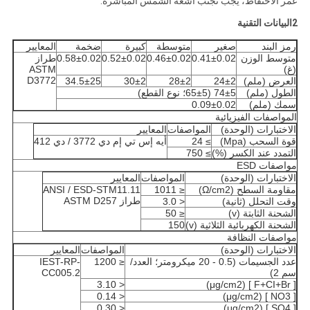
عمر الاحتفاظ، يجب تجنب أشعة الشمس المباشرة.
2البيانات التقنية
رمز البند
صغير
متوسطة
كبيرة
ضخمة
المعايير
متوسط الوزن
0.41±0.02
0.46±0.02
0.52±0.02
0.58±0.02
طراز
(غ)
ASTM
D3772
العرض (ملم)
24±2
28±2
30±2
34.5±25
الطول (ملم)
74±5 (65±5؛ نوع القطع)
سمك (ملم)
0.09±0.02
المواصفات الفيزيائية
الاختبارات (الوحدة)
المواصفات
المعايير
قوة السحب (Mpa)
≥ 24
أيه إس تي إم دي 3772 / دي 412
التمدد عند الكسر (%)
≥ 750
مواصفات ESD
الاختبارات (الوحدة)
المواصفات
المعايير
مقاومة السطح (Ω/cm2)
≤ 1011
ANSI / ESD-STM11.11
طراز ASTM D257
وقت التحلل (ثانية)
< 3.0
الشحنة الثابتة (v)
≤ 50
الشحنة الكهربائية الثلاثية (v)
150
مواصفات النظافة
الاختبارات (الوحدة)
المواصفات
المعايير
عدد الجسيمات (0.5 - 20 ميكرومتر؛ العدد/
≤ 1200
IEST-RP-
سم 2)
CC005.2
< 3.10
[ F+CI+Br ] (μg/cm2)
< 0.14
[ NO3 ] (μg/cm2)
< 0.30
[ SO4 ] (μg/cm2)