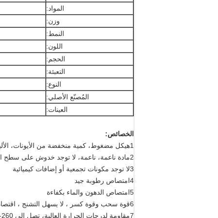
المواد:
وزن:
النمط:
اللون:
الحجم:
التعبئة:
النوع:
المُصنّع الأصلي:
العينات:
الخصائص:
1هيكل مضغوط، كمية منخفضة من الأيونات، الألياف بالكاد تسقط،
2مادة ناعمة، ناعمة، لا توجد خدوش على سطح المنتج بعد التنظيف.
3لا توجد مكونات تجمعية أو إضافات كيميائية
4امتصاص رطوبة جيد
5امتصاص الدهون والماء بكفاءة
6قوة سحب وقوة كسر ، لا يسهل التشنج ، اقتصادية وكفاءة عالية.
7مقاومة لدرجات الحرارة العالية، تصل إلى 260-300 درجة