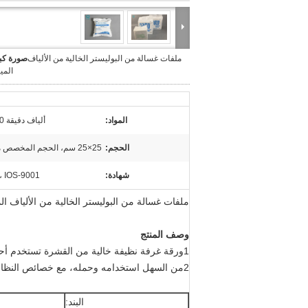
ملفات غسالة من البوليستر الخالية من الألياف
صورة كبي
المي
المواد:
ألياف دقيقة 100٪
الحجم:
25×25 سم، الحجم المخصص متاح
شهادة:
، IOS-9001
ملفات غسالة من البوليستر الخالية من الألياف ال
وصف المنتج
1ورقة غرفة نظيفة خالية من القشرة تستخدم أحدث التقنية من الألياف الميكروية بنسبة 100٪ ، مع تغليف الأوراق.
2من السهل استخدامه وحمله، مع خصائص النظافة، لا وجود للخراب، وقوة تمدد قوية وامتصاص عال.
البند: