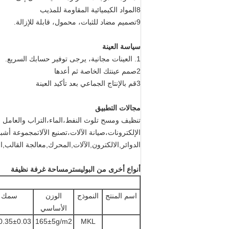
8المواد الكيميائية المقاومة للمذيب
9تصميم مضاد للثبات، محمول، قابلة للإزالة.
سياسة العينة
1. العينات مجانية، يرجى توفير حسابك السريع.
2صمم عينتك الخاصة ثم أعدها
3قم بالإنتاج الجماعي بعد تأكيد العينة
مجالات التطبيق
تنظيف ومسح تلوث النفط،الماء،التراب والعامل ال
الإلكترونات،صيانة الآلات،تصنيع الآلاتمجموعة أشب
الدوائر,الالكترون,الآلات,المحرك,معالجة القالب,السيارات غرفة نظيفة صناعية,SMT
أنواع أخرى من البوليستر
مساحة غرفة نظيفة
اسم المنتج
النموذج
الوزن
سمك
الأساسي
MKL
165±5g/m2
0.35±0.03ملم