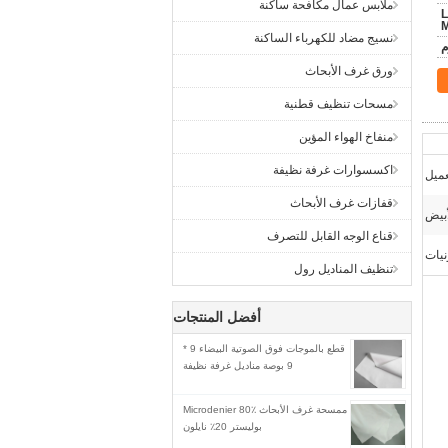
ملابس عمال مكافحة ساكنة
L
نسيج مضاد للكهرباء الساكنة
ورق غرف الأبحاث
مسحات تنظيف قطنية
منفاخ الهواء المؤين
اكسسوارات غرفة نظيفة
قفازات غرف الأبحاث
أبيض
قناع الوجه القابل للتصرف
تنظيف المناديل رول
أفضل المنتجات
قطع بالموجات فوق الصوتية البيضاء 9 *
9 بوصة مناديل غرفة نظيفة
ممسحة غرف الأبحاث Microdenier 80٪
بوليستر 20٪ نايلون