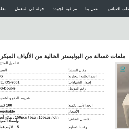
لب اقتباس
اتصل بنا
مراقبة الجودة
جولة في المعمل
معلو
ملفات غسالة من البوليستر الخالية من الألياف الميكرو
تفاصيل المنتج
مكان المنشأ:
الصي
اسم العلامة التجارية:
QS
إصدار الشهادات:
E, IOS-9001
رقم الموديل:
S-Double
شروط الدفع والشحن
الحد الأدنى لكمية:
100 كيس
الأسعار:
egotiable
150pcs / bag ، 10bags / ctn ، يمكن 
تفاصيل التغليف:
بواسطة العمي
وقت التسليم:
5 ~ 8 أيام عمل