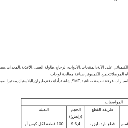
كيميائي على الآلة،المنتجات،الأدوات،الزجاج،طاولة العمل،الأغذية،المعدات،مص
اه الموصلاتتجميع الكمبيوتر,طباعة,معالجة لوحات
,شاشة,أداة دقة,طيران,البلاستيك,مختبرالصيدلية.
المواصفات
طريقة القطع
الحجم
التعبئة
((إنش))
قطع بارد، ليزر،
9,6,4
100 قطعة لكل كيس أو