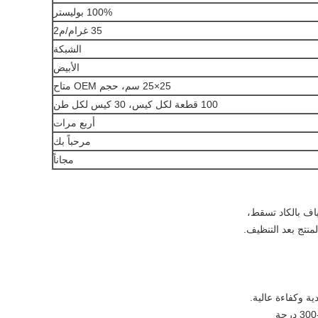
100% بوليستر
35 غرام/م2
الشبكة
الأبيض
25×25 سم، حجم OEM متاح
100 قطعة لكل كيس، 30 كيس لكل طن
أربع مرات
مرحباً بك
مجاناً