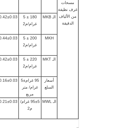
مسحات
غرف نظيفة
من الألياف
الـ MKB
180 ± 5
0.42±0.03ملم
الدقيقة
غرام/م2
MKH
200 ± 5
0.44±0.03ملم
غرام/م2
الـ MKT
220 ± 5
0.42±0.03ملم
غرام/م2
أسعار
95 غرام±5
0.16±0.03ملم
السلع
غرام/ متر
مربع
الـ MWL
95±5 غرام/
0.21±0.03ملم
م2