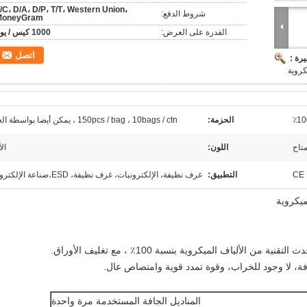
/C، D/A، D/P، T/T، Western Union،
شروط الدفع:
MoneyGram
القدرة على العرض:
1000 كيس / يوم
اتصل
رة :
كروية
الحزمة:
150pcs / bag ، 10bags / ctn ، يمكن أيضا بواسطة العميل
اللون:
ال
CE 
التطبيق:
غرف نظيفة، الإلكترونيات، غرف نظيفة، ESD،صناعة الإلكترونيات
ميكروية
المناديل الجافة المستخدمة مرة واحدة